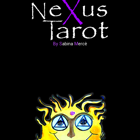
By S
abina
M
ercè