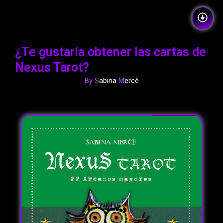
¿Te gustaría obtener las cartas de
Nexus Tarot?
By S
abina
M
ercè