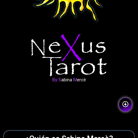
By S
abina
M
ercè